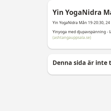
Yin YogaNidra Må
Yin YogaNidra Mån 19-20:30, 24 m
Yinyoga med djupavspänning - 
(ashtangauppsala.se)
Denna sida är inte t